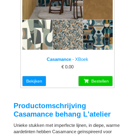
Casamance
- XBoek
€ 0.00
Bekijken
Bestellen
Productomschrijving
Casamance behang L'atelier
Unieke stukken met imperfecte lijnen, in diepe, warme
aardetinten hebben Casamance geïnspireerd voor