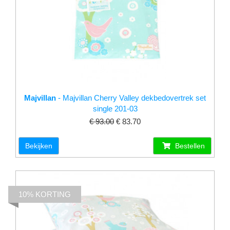
Majvillan
- Majvillan Cherry Valley dekbedovertrek set
single 201-03
€ 93.00
€ 83.70
Bekijken
Bestellen
10% KORTING