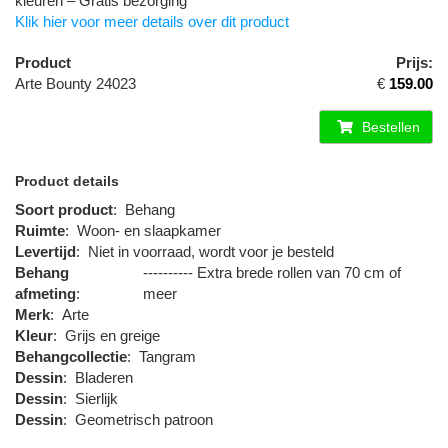
kleuren – Gratis bezorging
Klik hier voor meer details over dit product
Product
Prijs:
Arte Bounty 24023
€
159.00
Bestellen
Product details
Soort product
:
Behang
Ruimte
:
Woon- en slaapkamer
Levertijd
:
Niet in voorraad, wordt voor je besteld
Behang
---------- Extra brede rollen van 70 cm of
afmeting
:
meer
Merk
:
Arte
Kleur
:
Grijs en greige
Behangcollectie
:
Tangram
Dessin
:
Bladeren
Dessin
:
Sierlijk
Dessin
:
Geometrisch patroon