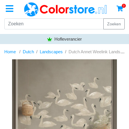
0
Zoeken
Hofleverancier
Home
Dutch
Landscapes
Dutch Annet Weelink Landscapes Dancing Swan Neatral