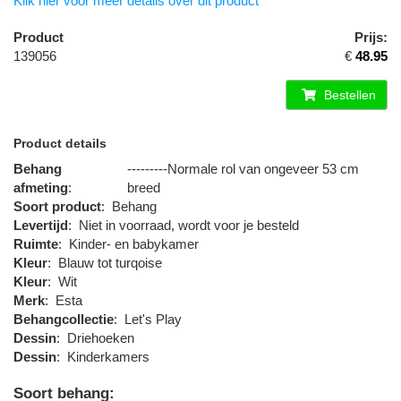
Klik hier voor meer details over dit product
Product
Prijs:
139056
€
48.95
Bestellen
Product details
Behang
---------Normale rol van ongeveer 53 cm
afmeting
:
breed
Soort product
:
Behang
Levertijd
:
Niet in voorraad, wordt voor je besteld
Ruimte
:
Kinder- en babykamer
Kleur
:
Blauw tot turqoise
Kleur
:
Wit
Merk
:
Esta
Behangcollectie
:
Let's Play
Dessin
:
Driehoeken
Dessin
:
Kinderkamers
Soort behang: