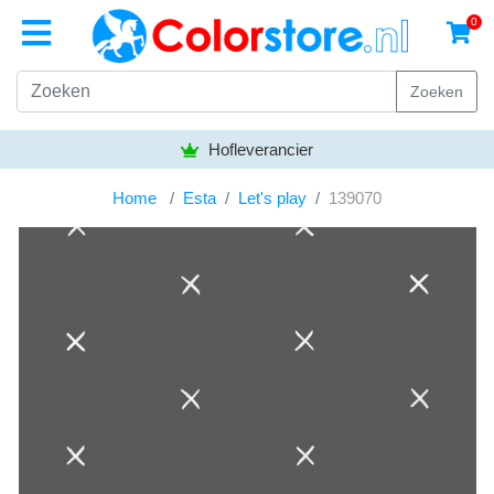
0
Zoeken
Hofleverancier
Home
Esta
Let's play
139070