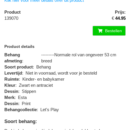
Klik hier voor meer details over dit product
Product
Prijs:
139070
€
44.95
Bestellen
Product details
Behang
---------Normale rol van ongeveer 53 cm
afmeting
:
breed
Soort product
:
Behang
Levertijd
:
Niet in voorraad, wordt voor je besteld
Ruimte
:
Kinder- en babykamer
Kleur
:
Zwart en antraciet
Dessin
:
Stippen
Merk
:
Esta
Dessin
:
Print
Behangcollectie
:
Let's Play
Soort behang: