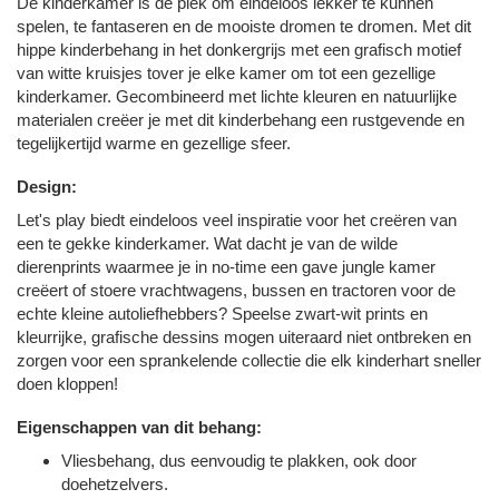
De kinderkamer is dé plek om eindeloos lekker te kunnen
spelen, te fantaseren en de mooiste dromen te dromen. Met dit
hippe kinderbehang in het donkergrijs met een grafisch motief
van witte kruisjes tover je elke kamer om tot een gezellige
kinderkamer. Gecombineerd met lichte kleuren en natuurlijke
materialen creëer je met dit kinderbehang een rustgevende en
tegelijkertijd warme en gezellige sfeer.
Design:
Let's play biedt eindeloos veel inspiratie voor het creëren van
een te gekke kinderkamer. Wat dacht je van de wilde
dierenprints waarmee je in no-time een gave jungle kamer
creëert of stoere vrachtwagens, bussen en tractoren voor de
echte kleine autoliefhebbers? Speelse zwart-wit prints en
kleurrijke, grafische dessins mogen uiteraard niet ontbreken en
zorgen voor een sprankelende collectie die elk kinderhart sneller
doen kloppen!
Eigenschappen van dit behang:
Vliesbehang, dus eenvoudig te plakken, ook door
doehetzelvers.