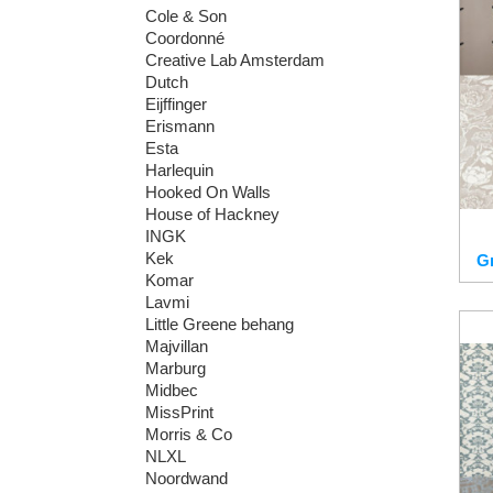
Cole & Son
Coordonné
Creative Lab Amsterdam
Dutch
Eijffinger
Erismann
Esta
Harlequin
Hooked On Walls
House of Hackney
INGK
Kek
G
Komar
Lavmi
Little Greene behang
Majvillan
Marburg
Midbec
MissPrint
Morris & Co
NLXL
Noordwand