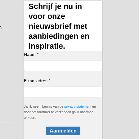
Schrijf je nu in
voor onze
nieuwsbrief met
n
aanbiedingen en
inspiratie.
Naam *
E-mailadres *
Ja, ik neem kennis van de
privacy statement
en
door het formulier te verzenden ga ik daarmee
akkoord
Aanmelden