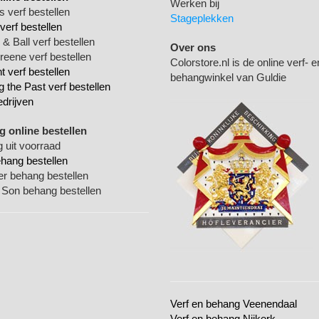
Werken bij
 verf bestellen
Stageplekken
verf bestellen
& Ball verf bestellen
Over ons
Greene verf bestellen
Colorstore.nl is de online verf- e
 verf bestellen
behangwinkel van Guldie
g the Past verf bestellen
edrijven
 online bestellen
 uit voorraad
ehang bestellen
ger behang bestellen
 Son behang bestellen
Verf en behang Veenendaal
Verf en behang Nijkerk