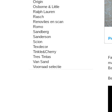
Origin
Osborne & Little
Ralph Lauren
Rasch
Renovlies en scan
Romo
Sandberg
Sanderson
Pr
Scion
Texdecor
Tinkle&Cherry
Tres Tintas
Fa
Van Sand
ma
Voorraad selectie
Ba
Be