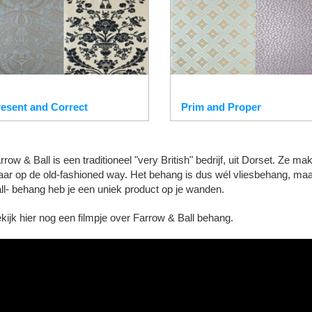
esent and Correct
Prim and Proper
rrow & Ball is een traditioneel "very British" bedrijf, uit Dorset. Ze
ar op de old-fashioned way. Het behang is dus wél vliesbehang, maa
ll- behang heb je een uniek product op je wanden.
kijk hier nog een filmpje over Farrow & Ball behang.