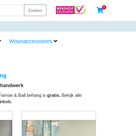
0
Zoeken
Woonaccessoires
ang
 handwerk
Farrow & Ball behang is
gratis.
Bekijk alle
inkels
.