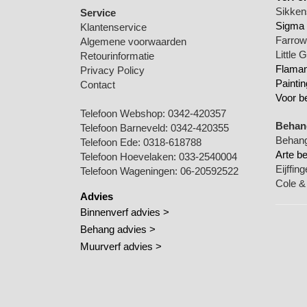
Sikkens
Service
Sigma 
Klantenservice
Farrow 
Algemene voorwaarden
Little 
Retourinformatie
Flamant
Privacy Policy
Paintin
Contact
Voor b
Telefoon Webshop:
0342-420357
Behang
Telefoon Barneveld:
0342-420355
Behang
Telefoon Ede:
0318-618788
Arte b
Telefoon Hoevelaken:
033-2540004
Eijffin
Telefoon Wageningen:
06-20592522
Cole &
Advies
Binnenverf advies >
Behang advies >
Muurverf advies >