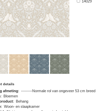
14029
t details
g afmeting
:
---------Normale rol van ongeveer 53 cm breed
n
:
Bloemen
product
:
Behang
e
:
Woon- en slaapkamer