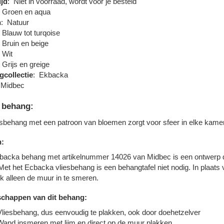
ijd
:
Niet in voorraad, wordt voor je besteld
Groen en aqua
n
:
Natuur
Blauw tot turqoise
Bruin en beige
Wit
Grijs en greige
collectie
:
Ekbacka
Midbec
 behang:
iesbehang met een patroon van bloemen zorgt voor sfeer in elke kame
n:
backa behang met artikelnummer 14026 van Midbec is een ontwerp da
et het Ecbacka vliesbehang is een behangtafel niet nodig. In plaats 
k alleen de muur in te smeren.
chappen van dit behang:
Vliesbehang, dus eenvoudig te plakken, ook door doehetzelver
Wand insmeren met lijm en direct op de muur plakken.