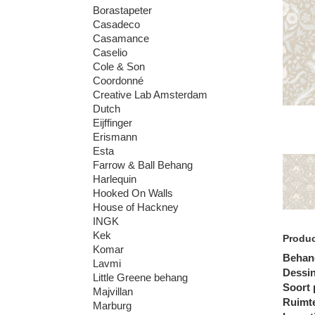
Borastapeter
Casadeco
Casamance
Caselio
Cole & Son
Coordonné
Creative Lab Amsterdam
Dutch
Eijffinger
Erismann
Esta
Farrow & Ball Behang
Harlequin
Hooked On Walls
House of Hackney
INGK
Kek
Produc
Komar
Behan
Lavmi
Dessi
Little Greene behang
Soort 
Majvillan
Ruimt
Marburg