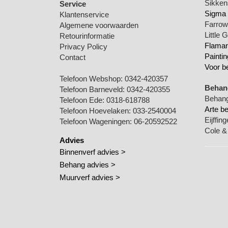
Sikkens
Service
Sigma 
Klantenservice
Farrow 
Algemene voorwaarden
Little 
Retourinformatie
Flamant
Privacy Policy
Paintin
Contact
Voor b
Telefoon Webshop:
0342-420357
Behang
Telefoon Barneveld:
0342-420355
Behang
Telefoon Ede:
0318-618788
Arte b
Telefoon Hoevelaken:
033-2540004
Eijffin
Telefoon Wageningen:
06-20592522
Cole &
Advies
Binnenverf advies >
Behang advies >
Muurverf advies >