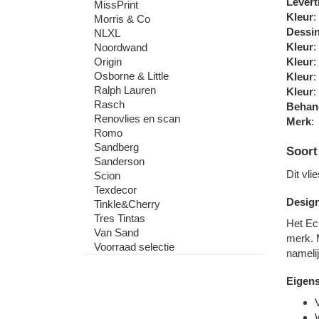
Levert
MissPrint
Kleur
:
Morris & Co
Dessi
NLXL
Kleur
:
Noordwand
Origin
Kleur
:
Osborne & Little
Kleur
:
Ralph Lauren
Kleur
:
Rasch
Behang
Renovlies en scan
Merk
:
Romo
Sandberg
Soort
Sanderson
Dit vl
Scion
Texdecor
Desig
Tinkle&Cherry
Tres Tintas
Het Ec
Van Sand
merk. M
Voorraad selectie
namelij
Eigens