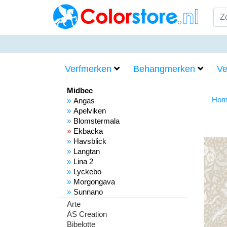
Verfmerken
Behangmerken
Ve
Midbec
Hom
Angas
Apelviken
Blomstermala
Ekbacka
Havsblick
Langtan
Lina 2
Lyckebo
Morgongava
Sunnano
Arte
AS Creation
Bibelotte