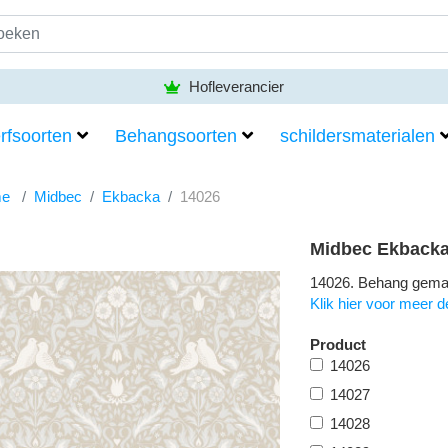
Hofleverancier
rfsoorten
Behangsoorten
schildersmaterialen
e
Midbec
Ekbacka
14026
Midbec Ekbacka
14026. Behang gemaa
Klik hier voor meer de
Product
14026
14027
14028