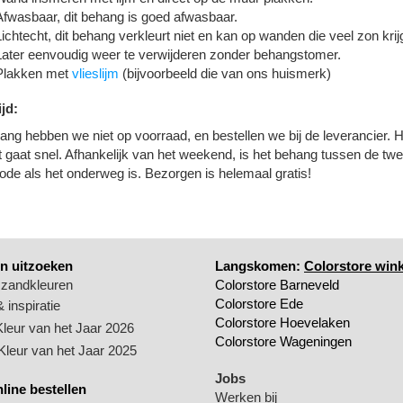
Afwasbaar, dit behang is goed afwasbaar.
Lichtecht, dit behang verkleurt niet en kan op wanden die veel zon krij
Later eenvoudig weer te verwijderen zonder behangstomer.
Plakken met
vlieslijm
(bijvoorbeeld die van ons huismerk)
ijd:
ang hebben we niet op voorraad, en bestellen we bij de leverancier. H
 gaat snel. Afhankelijk van het weekend, is het behang tussen de twee
ode als het onderweg is. Bezorgen is helemaal gratis!
n uitzoeken
Langskomen:
Colorstore wink
 zandkleuren
Colorstore Barneveld
Colorstore Ede
 inspiratie
Colorstore Hoevelaken
Kleur van het Jaar 2026
Colorstore Wageningen
 Kleur van het Jaar 2025
Jobs
nline bestellen
Werken bij