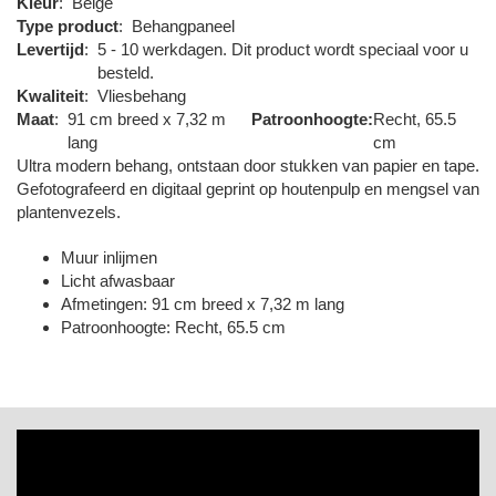
Kleur
:
Beige
Type product
:
Behangpaneel
Levertijd
:
5 - 10 werkdagen. Dit product wordt speciaal voor u
besteld.
Kwaliteit
:
Vliesbehang
Maat
:
91 cm breed x 7,32 m
Patroonhoogte:
Recht, 65.5
lang
cm
Ultra modern behang, ontstaan door stukken van papier en tape.
Gefotografeerd en digitaal geprint op houtenpulp en mengsel van
plantenvezels.
Muur inlijmen
Licht afwasbaar
Afmetingen: 91 cm breed x 7,32 m lang
Patroonhoogte: Recht, 65.5 cm