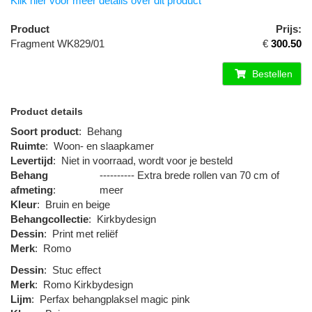
Klik hier voor meer details over dit product
Product
Prijs:
Fragment WK829/01
€
300.50
Bestellen
Product details
Soort product
:
Behang
Ruimte
:
Woon- en slaapkamer
Levertijd
:
Niet in voorraad, wordt voor je besteld
Behang
---------- Extra brede rollen van 70 cm of
afmeting
:
meer
Kleur
:
Bruin en beige
Behangcollectie
:
Kirkbydesign
Dessin
:
Print met reliëf
Merk
:
Romo
Dessin
:
Stuc effect
Merk
:
Romo Kirkbydesign
Lijm
:
Perfax behangplaksel magic pink