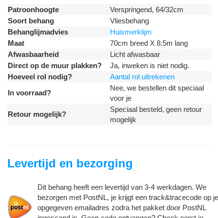
Patroonhoogte
Verspringend, 64/32cm
Soort behang
Vliesbehang
Behanglijmadvies
Huismerklijm
Maat
70cm breed X 8.5m lang
Afwasbaarheid
Licht afwasbaar
Direct op de muur plakken?
Ja, inweken is niet nodig.
Hoeveel rol nodig?
Aantal rol uitrekenen
Nee, we bestellen dit speciaal
In voorraad?
voor je
Speciaal besteld, geen retour
Retour mogelijk?
mogelijk
Levertijd en bezorging
Dit behang heeft een levertijd van 3-4 werkdagen. We
bezorgen met PostNL, je krijgt een track&tracecode op j
opgegeven emailadres zodra het pakket door PostNL
ingescand is. Geen code ontvangen? Check eerst je