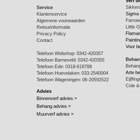
Verf o
Sikkens
Service
Sigma 
Klantenservice
Farrow 
Algemene voorwaarden
Little 
Retourinformatie
Flamant
Privacy Policy
Paintin
Contact
Voor b
Telefoon Webshop:
0342-420357
Behang
Telefoon Barneveld:
0342-420355
Behang
Telefoon Ede:
0318-618788
Arte b
Telefoon Hoevelaken:
033-2540004
Eijffin
Telefoon Wageningen:
06-20592522
Cole &
Advies
Binnenverf advies >
Behang advies >
Muurverf advies >