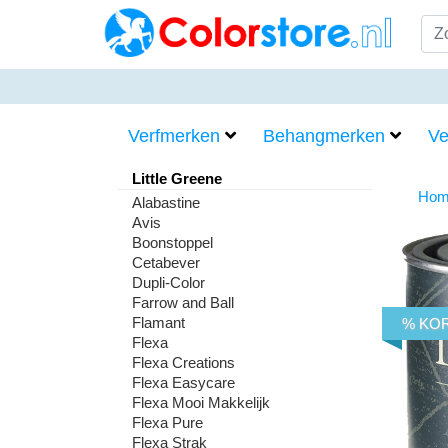
Verfmerken
Behangmerken
Ve
Little Greene
Hom
Alabastine
Avis
Boonstoppel
Cetabever
Dupli-Color
Farrow and Ball
Flamant
% KO
Flexa
Flexa Creations
Flexa Easycare
Flexa Mooi Makkelijk
Flexa Pure
Flexa Strak