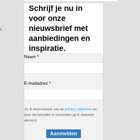
Schrijf je nu in
voor onze
nieuwsbrief met
n
aanbiedingen en
inspiratie.
Naam *
E-mailadres *
Ja, ik neem kennis van de
privacy statement
en
door het formulier te verzenden ga ik daarmee
akkoord
Aanmelden