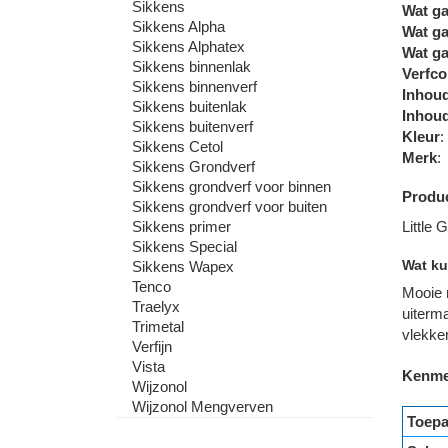
Sikkens
Wat ga
Sikkens Alpha
Wat ga
Sikkens Alphatex
Wat ga
Sikkens binnenlak
Verfco
Sikkens binnenverf
Inhou
Sikkens buitenlak
Inhou
Sikkens buitenverf
Kleur
:
Sikkens Cetol
Merk
:
Sikkens Grondverf
Sikkens grondverf voor binnen
Produc
Sikkens grondverf voor buiten
Little 
Sikkens primer
Sikkens Special
Wat ku
Sikkens Wapex
Tenco
Mooie 
Traelyx
uiterm
Trimetal
vlekke
Verfijn
Vista
Kenme
Wijzonol
Wijzonol Mengverven
Toepa