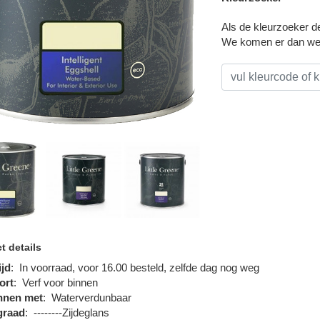
Als de kleurzoeker de 
We komen er dan wel 
t details
ijd
:
In voorraad, voor 16.00 besteld, zelfde dag nog weg
ort
:
Verf voor binnen
nnen met
:
Waterverdunbaar
graad
:
--------Zijdeglans