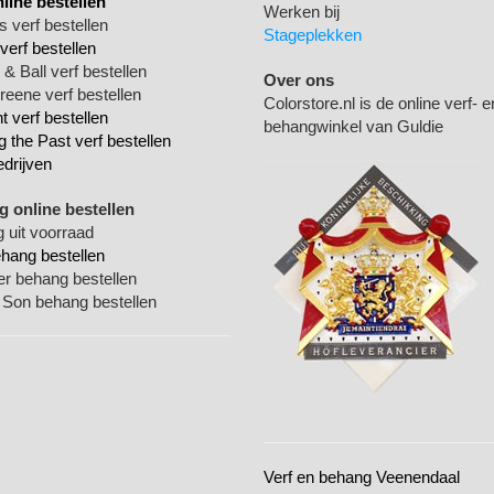
nline bestellen
Werken bij
 verf bestellen
Stageplekken
verf bestellen
& Ball verf bestellen
Over ons
Greene verf bestellen
Colorstore.nl is de online verf- e
 verf bestellen
behangwinkel van Guldie
g the Past verf bestellen
edrijven
 online bestellen
 uit voorraad
ehang bestellen
ger behang bestellen
 Son behang bestellen
Verf en behang Veenendaal