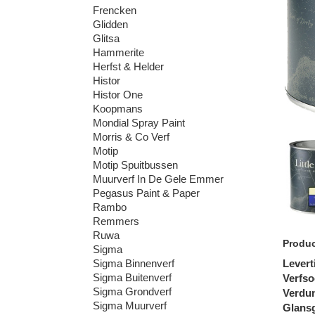
Frencken
Glidden
Glitsa
Hammerite
Herfst & Helder
Histor
Histor One
Koopmans
Mondial Spray Paint
Morris & Co Verf
Motip
Motip Spuitbussen
Muurverf In De Gele Emmer
Pegasus Paint & Paper
Rambo
Remmers
Ruwa
Produc
Sigma
Levert
Sigma Binnenverf
Sigma Buitenverf
Verfso
Sigma Grondverf
Verdu
Sigma Muurverf
Glans