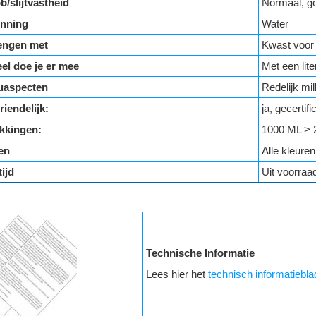
b/slijtvastheid
Normaal, g
nning
Water
engen met
Kwast voor a
el doe je er mee
Met een lite
euaspecten
Redelijk mil
riendelijk:
ja, gecerti
kkingen:
1000 ML > 
en
Alle kleuren
ijd
Uit voorraad
Technische Informatie
Lees hier het
technisch informatiebla