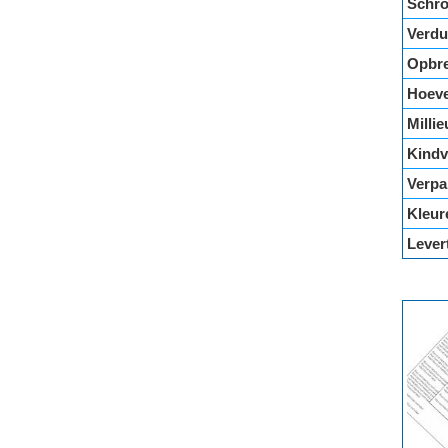
Schro
Verdu
Opbr
Hoeve
Milli
Kindv
Verpa
Kleur
Levert