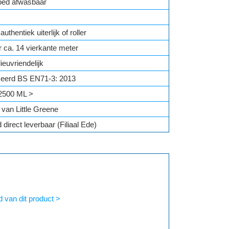
oed afwasbaar
uthentiek uiterlijk of roller
r ca. 14 vierkante meter
lieuvriendelijk
ficeerd BS EN71-3: 2013
2500 ML >
 van Little Greene
 direct leverbaar (Filiaal Ede)
d van dit product >