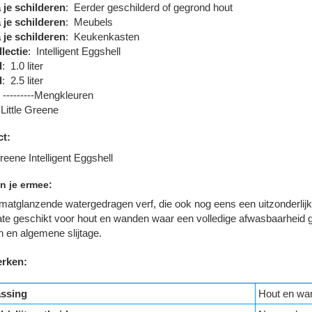
 je schilderen
:
Eerder geschilderd of gegrond hout
 je schilderen
:
Meubels
 je schilderen
:
Keukenkasten
llectie
:
Intelligent Eggshell
d
:
1.0 liter
d
:
2.5 liter
---------Mengkleuren
Little Greene
t:
Greene Intelligent Eggshell
n je ermee:
matglanzende watergedragen verf, die ook nog eens een uitzonderlijke
ate geschikt voor hout en wanden waar een volledige afwasbaarheid 
n en algemene slijtage.
rken:
ssing
Hout en wa