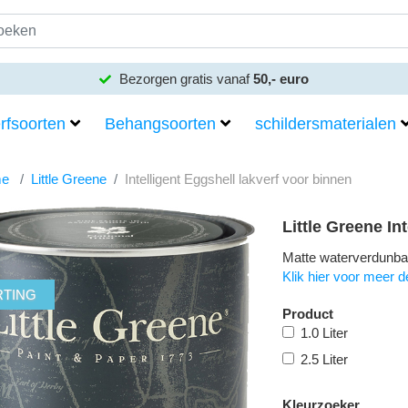
Bezorgen gratis vanaf
50,- euro
rfsoorten
Behangsoorten
schildersmaterialen
e
Little Greene
Intelligent Eggshell lakverf voor binnen
Little Greene In
Matte waterverdunbar
Klik hier voor meer de
RTING
Product
1.0 Liter
2.5 Liter
Kleurzoeker