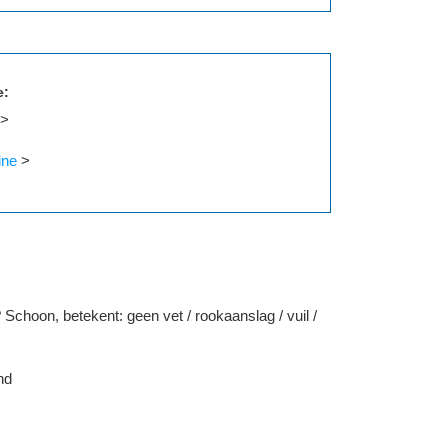
e:
>
ine
>
 Schoon, betekent: geen vet / rookaanslag / vuil /
nd