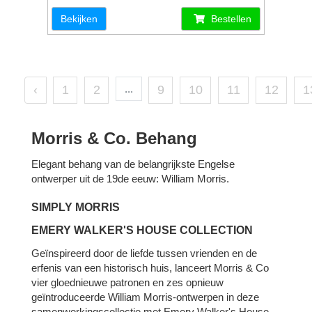
Bekijken
Bestellen
‹
1
2
...
9
10
11
12
1
Morris & Co. Behang
Elegant behang van de belangrijkste Engelse
ontwerper uit de 19de eeuw: William Morris.
SIMPLY MORRIS
EMERY WALKER'S HOUSE COLLECTION
Geïnspireerd door de liefde tussen vrienden en de
erfenis van een historisch huis, lanceert Morris & Co
vier gloednieuwe patronen en zes opnieuw
geïntroduceerde William Morris-ontwerpen in deze
samenwerkingscollectie met Emery Walker's House.