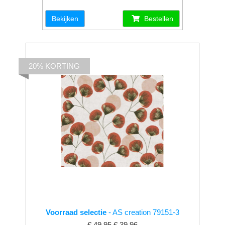
Bekijken
Bestellen
20% KORTING
Voorraad selectie
- AS creation 79151-3
€ 49.95
€ 39.96