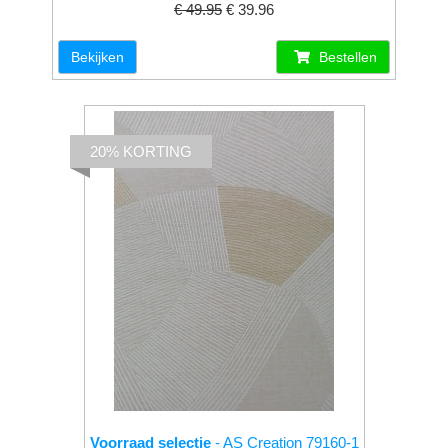
€ 49.95
€ 39.96
Bekijken
Bestellen
20% KORTING
Voorraad selectie
- AS Creation 79160-1