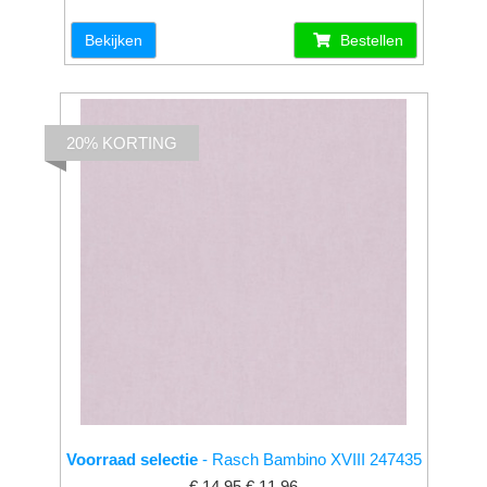
Bekijken
Bestellen
20% KORTING
Voorraad selectie
- Rasch Bambino XVIII 247435
€ 14.95
€ 11.96