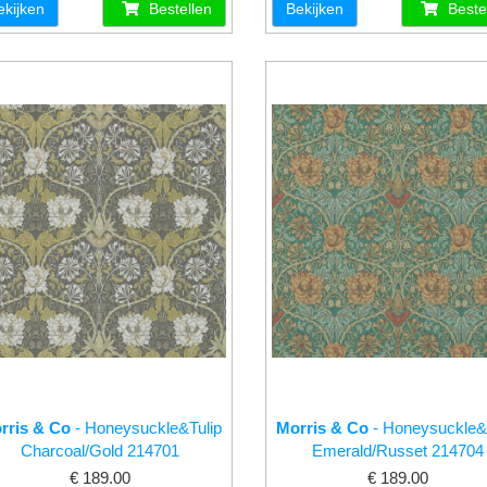
ekijken
Bestellen
Bekijken
Beste
rris & Co
- Honeysuckle&Tulip
Morris & Co
- Honeysuckle&
Charcoal/Gold 214701
Emerald/Russet 214704
€ 189.00
€ 189.00