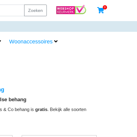
0
Zoeken
Woonaccessoires
ng
else behang
is & Co behang is
gratis
. Bekijk alle soorten