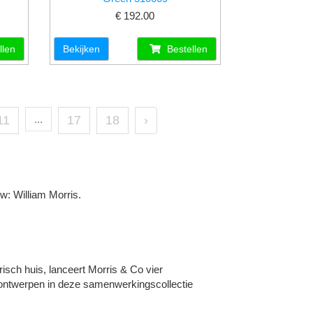
€ 192.00
llen
Bekijken
Bestellen
11
...
17
18
›
w: William Morris.
risch huis, lanceert Morris & Co vier
ontwerpen in deze samenwerkingscollectie