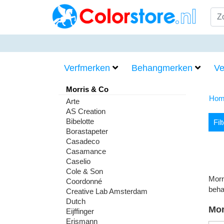
Verfmerken
Behangmerken
Ve
Morris & Co
Hom
Arte
AS Creation
Bibelotte
Fil
Borastapeter
Casadeco
Casamance
Caselio
Cole & Son
Morr
Coordonné
beha
Creative Lab Amsterdam
Dutch
Mor
Eijffinger
Erismann