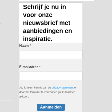
Schrijf je nu in
voor onze
nieuwsbrief met
n
aanbiedingen en
inspiratie.
Naam *
E-mailadres *
Ja, ik neem kennis van de
privacy statement
en
door het formulier te verzenden ga ik daarmee
akkoord
Aanmelden