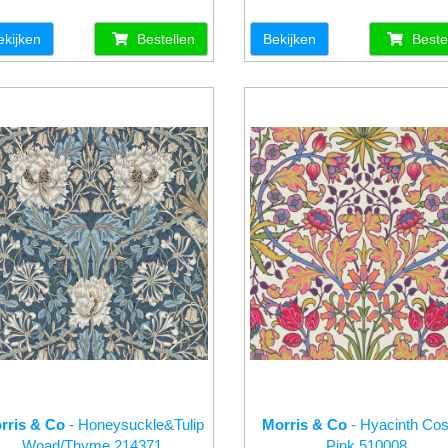
ekijken
Bestellen
Bekijken
Beste
rris & Co
- Honeysuckle&Tulip
Morris & Co
- Hyacinth Co
Woad/Thyme 214371
Pink 510008