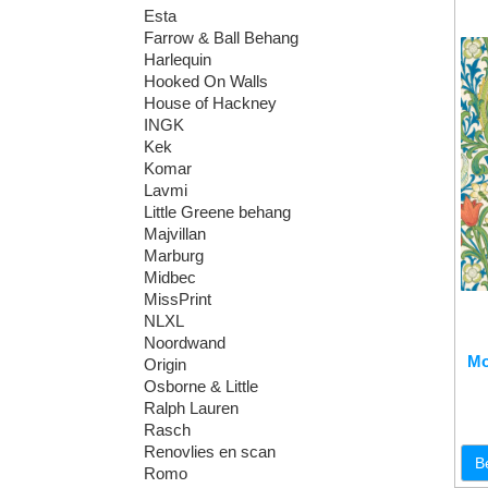
Esta
Farrow & Ball Behang
Harlequin
Hooked On Walls
House of Hackney
INGK
Kek
Komar
Lavmi
Little Greene behang
Majvillan
Marburg
Midbec
MissPrint
NLXL
Noordwand
Mo
Origin
Osborne & Little
Ralph Lauren
Rasch
Renovlies en scan
B
Romo