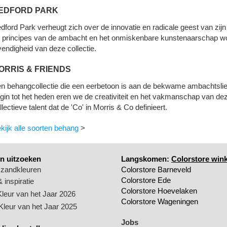
EDFORD PARK
dford Park verheugt zich over de innovatie en radicale geest van zijn 
 principes van de ambacht en het onmiskenbare kunstenaarschap wo
vendigheid van deze collectie.
ORRIS & FRIENDS
n behangcollectie die een eerbetoon is aan de bekwame ambachtslie
gin tot het heden eren we de creativiteit en het vakmanschap van dez
llectieve talent dat de 'Co' in Morris & Co definieert.
kijk alle soorten behang
>
n uitzoeken
Langskomen:
Colorstore wink
 zandkleuren
Colorstore Barneveld
Colorstore Ede
 inspiratie
Colorstore Hoevelaken
Kleur van het Jaar 2026
Colorstore Wageningen
 Kleur van het Jaar 2025
Jobs