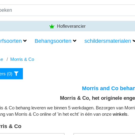
Hofleverancier
rfsoorten
Behangsoorten
schildersmaterialen
e
Morris & Co
ters (
0
)
Morris and Co beha
Morris & Co, het originele eng
is & Co behang leveren we binnen 5 werkdagen. Bezorgen van Morr
ng van Morris & Co online of 'in het echt' in één van onze
winkels
.
ris & Co