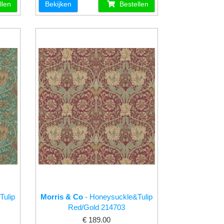
llen
Bekijken
Bestellen
Tulip
Morris & Co
- Honeysuckle&Tulip
Red/Gold 214703
€ 189.00