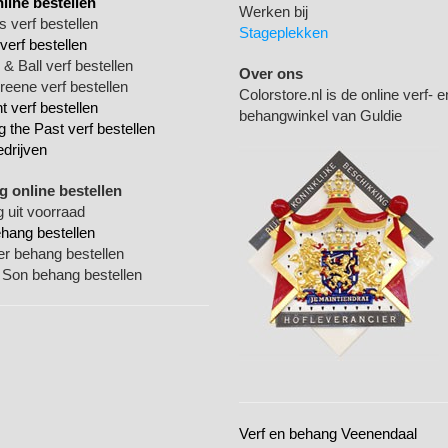
nline bestellen
Werken bij
 verf bestellen
Stageplekken
verf bestellen
& Ball verf bestellen
Over ons
Greene verf bestellen
Colorstore.nl is de online verf- e
 verf bestellen
behangwinkel van Guldie
g the Past verf bestellen
edrijven
 online bestellen
 uit voorraad
ehang bestellen
ger behang bestellen
 Son behang bestellen
Verf en behang Veenendaal