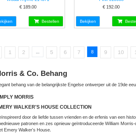
€ 189.00
€ 192.00
ekijken
Bestellen
Bekijken
Beste
1
2
...
5
6
7
8
9
10
orris & Co. Behang
egant behang van de belangrijkste Engelse ontwerper uit de 19de eeu
IMPLY MORRIS
MERY WALKER'S HOUSE COLLECTION
ïnspireerd door de liefde tussen vrienden en de erfenis van een histo
oednieuwe patronen en zes opnieuw geïntroduceerde William Morris-
t Emery Walker's House.