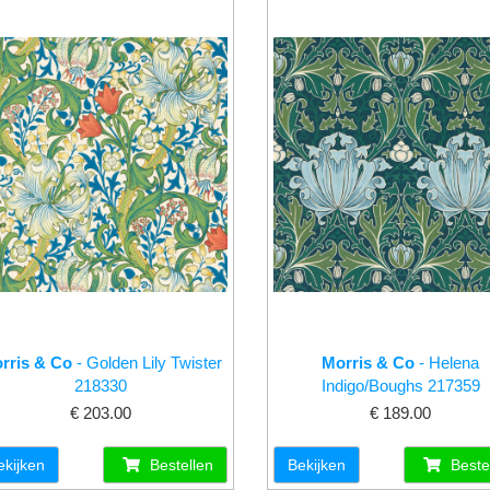
rris & Co
- Golden Lily Twister
Morris & Co
- Helena
218330
Indigo/Boughs 217359
€ 203.00
€ 189.00
ekijken
Bestellen
Bekijken
Beste