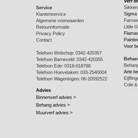
Verf o
Sikkens
Service
Sigma 
Klantenservice
Farrow 
Algemene voorwaarden
Little 
Retourinformatie
Flamant
Privacy Policy
Paintin
Contact
Voor b
Telefoon Webshop:
0342-420357
Behang
Telefoon Barneveld:
0342-420355
Behang
Telefoon Ede:
0318-618788
Arte b
Telefoon Hoevelaken:
033-2540004
Eijffin
Telefoon Wageningen:
06-20592522
Cole &
Advies
Binnenverf advies >
Behang advies >
Muurverf advies >