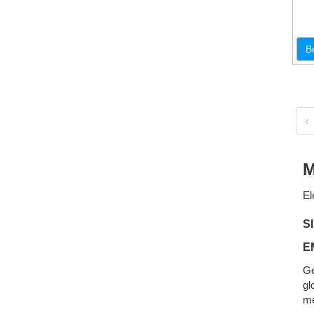
B
‹
M
El
S
E
Ge
gl
me