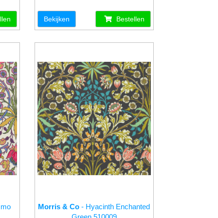
llen
Bekijken
Bestellen
smo
Morris & Co
- Hyacinth Enchanted
Green 510009