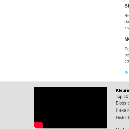
B
Be
de
le
M
Ee
be
co
Be
Kleure
Top 10
Blogs &
Flexa 
Histor