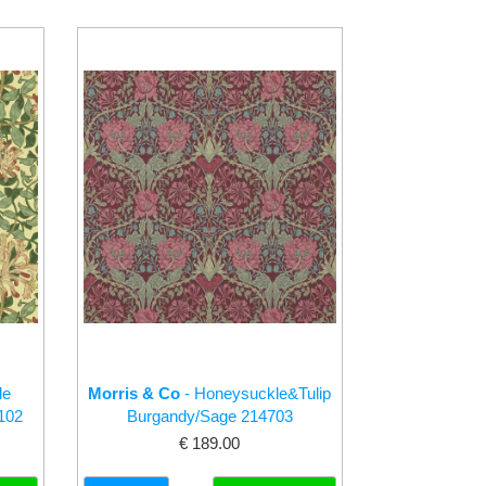
le
Morris & Co
- Honeysuckle&Tulip
102
Burgandy/Sage 214703
€ 189.00